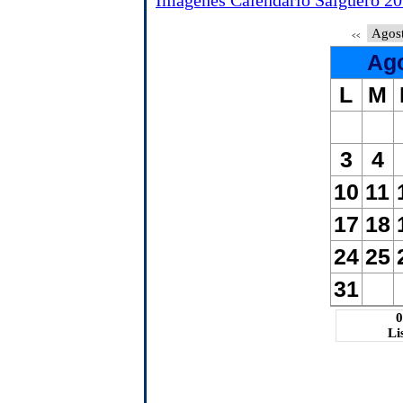
Imágenes Calendario Salgüero 20
<<
Ago
L
M
3
4
10
11
17
18
24
25
31
0
Li